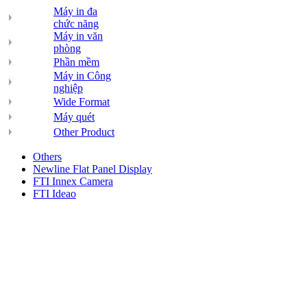
Máy in đa
chức năng
Máy in văn
phòng
Phần mềm
Máy in Công
nghiệp
Wide Format
Máy quét
Other Product
Others
Newline Flat Panel Display
FTI Innex Camera
FTI Ideao