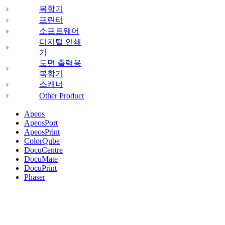
복합기
프린터
소프트웨어
디지털 인쇄
기
도면 출력용
복합기
스캐너
Other Product
Apeos
ApeosPort
ApeosPrint
ColorQube
DocuCentre
DocuMate
DocuPrint
Phaser