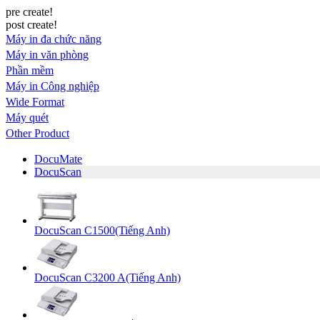
pre create!
post create!
Máy in đa chức năng
Máy in văn phòng
Phần mềm
Máy in Công nghiệp
Wide Format
Máy quét
Other Product
DocuMate
DocuScan
DocuScan C1500(Tiếng Anh)
DocuScan C3200 A(Tiếng Anh)