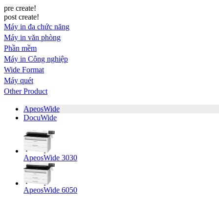
pre create!
post create!
Máy in đa chức năng
Máy in văn phòng
Phần mềm
Máy in Công nghiệp
Wide Format
Máy quét
Other Product
ApeosWide
DocuWide
ApeosWide 3030
ApeosWide 6050