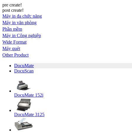
pre create!
post create!
Máy in đa chức năng
Máy in văn phòng
Phần mềm
Máy in Công nghiệp
Wide Format
Máy quét
Other Product
DocuMate
DocuScan
DocuMate 152i
DocuMate 3125