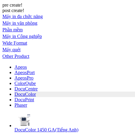
pre create!
post create!
Máy in đa chức năng
Máy in văn phòng
Phần mềm
Máy in Công nghiệp
Wide Format
Máy quét
Other Product
Apeos
ApeosPort
ApeosPro
ColorQube
DocuCentre
DocuColor
DocuPrint
Phaser
DocuColor 1450 GA(Tiếng Anh)