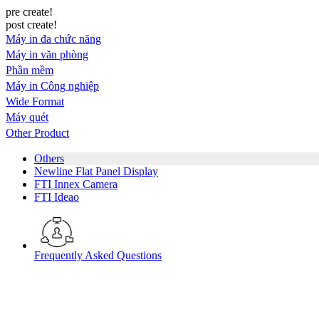
pre create!
post create!
Máy in đa chức năng
Máy in văn phòng
Phần mềm
Máy in Công nghiệp
Wide Format
Máy quét
Other Product
Others
Newline Flat Panel Display
FTI Innex Camera
FTI Ideao
Frequently Asked Questions