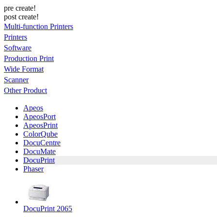
pre create!
post create!
Multi-function Printers
Printers
Software
Production Print
Wide Format
Scanner
Other Product
Apeos
ApeosPort
ApeosPrint
ColorQube
DocuCentre
DocuMate
DocuPrint
Phaser
DocuPrint 2065