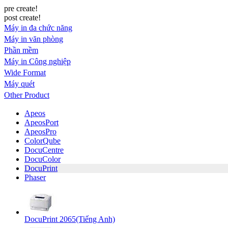
pre create!
post create!
Máy in đa chức năng
Máy in văn phòng
Phần mềm
Máy in Công nghiệp
Wide Format
Máy quét
Other Product
Apeos
ApeosPort
ApeosPro
ColorQube
DocuCentre
DocuColor
DocuPrint
Phaser
DocuPrint 2065(Tiếng Anh)