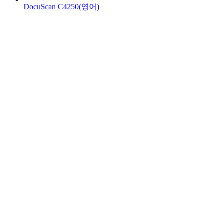
DocuScan C4250(영어)