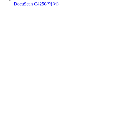
DocuScan C4250(영어)