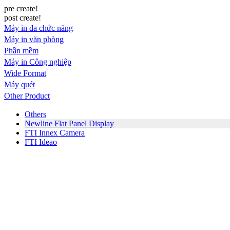
pre create!
post create!
Máy in đa chức năng
Máy in văn phòng
Phần mềm
Máy in Công nghiệp
Wide Format
Máy quét
Other Product
Others
Newline Flat Panel Display
FTI Innex Camera
FTI Ideao