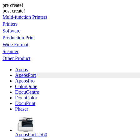
pre create!
post create!
Multi-function Printers
Printers
Software
Production Print
Wide Format
Scanner
Other Product
Apeos
ApeosPort
ApeosPro
ColorQube
DocuCentre
DocuColor
DocuPrint
Phaser
ApeosPort 2560