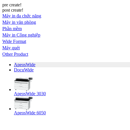
pre create!
post create!
Máy in đa chức năng
Máy in văn phòng
Phần mềm
Máy in Công nghiệp
Wide Format
Máy quét
Other Product
ApeosWide
DocuWide
ApeosWide 3030
ApeosWide 6050