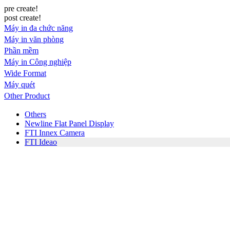
pre create!
post create!
Máy in đa chức năng
Máy in văn phòng
Phần mềm
Máy in Công nghiệp
Wide Format
Máy quét
Other Product
Others
Newline Flat Panel Display
FTI Innex Camera
FTI Ideao