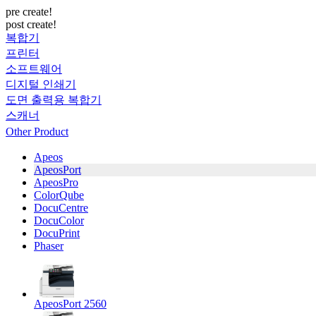
pre create!
post create!
복합기
프린터
소프트웨어
디지털 인쇄기
도면 출력용 복합기
스캐너
Other Product
Apeos
ApeosPort
ApeosPro
ColorQube
DocuCentre
DocuColor
DocuPrint
Phaser
ApeosPort 2560