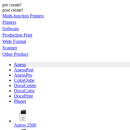
pre create!
post create!
Multi-function Printers
Printers
Software
Production Print
Wide Format
Scanner
Other Product
Apeos
ApeosPort
ApeosPro
ColorQube
DocuCentre
DocuColor
DocuPrint
Phaser
Apeos 2560