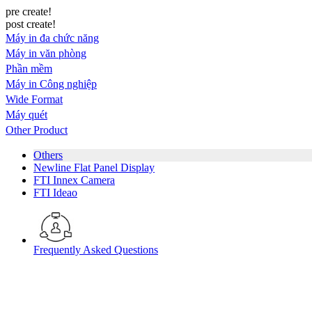
pre create!
post create!
Máy in đa chức năng
Máy in văn phòng
Phần mềm
Máy in Công nghiệp
Wide Format
Máy quét
Other Product
Others
Newline Flat Panel Display
FTI Innex Camera
FTI Ideao
Frequently Asked Questions