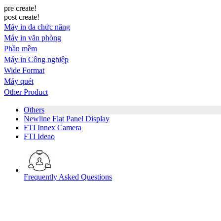
pre create!
post create!
Máy in đa chức năng
Máy in văn phòng
Phần mềm
Máy in Công nghiệp
Wide Format
Máy quét
Other Product
Others
Newline Flat Panel Display
FTI Innex Camera
FTI Ideao
Frequently Asked Questions