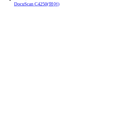
DocuScan C4250(영어)