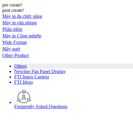
pre create!
post create!
Máy in đa chức năng
Máy in văn phòng
Phần mềm
Máy in Công nghiệp
Wide Format
Máy quét
Other Product
Others
Newline Flat Panel Display
FTI Innex Camera
FTI Ideao
Frequently Asked Questions