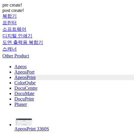
pre create!
post create!
복합기
프린터
소프트웨어
디지털 인쇄기
도면 출력용 복합기
스캐너
Other Product
Apeos
ApeosPort
ApeosPrint
ColorQube
DocuCentre
DocuMate
DocuPrint
Phaser
ApeosPrint 3360S