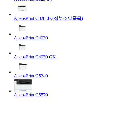
ApeosPrint C328 dw(정부조달품목)
ApeosPrint C4030
ApeosPrint C4030 GK
ApeosPrint C5240
ApeosPrint C5570