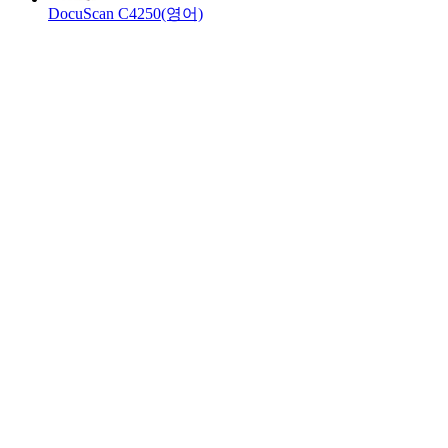
DocuScan C4250(영어)