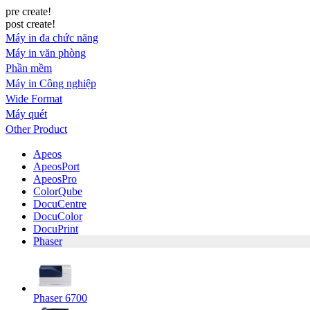
pre create!
post create!
Máy in đa chức năng
Máy in văn phòng
Phần mềm
Máy in Công nghiệp
Wide Format
Máy quét
Other Product
Apeos
ApeosPort
ApeosPro
ColorQube
DocuCentre
DocuColor
DocuPrint
Phaser
Phaser 6700