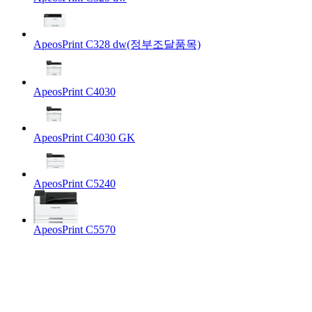
ApeosPrint C328 dw(정부조달품목)
ApeosPrint C4030
ApeosPrint C4030 GK
ApeosPrint C5240
ApeosPrint C5570