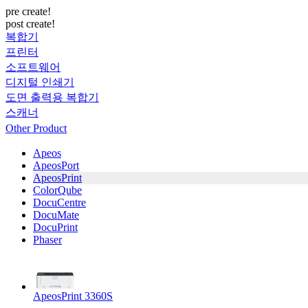
pre create!
post create!
복합기
프린터
소프트웨어
디지털 인쇄기
도면 출력용 복합기
스캐너
Other Product
Apeos
ApeosPort
ApeosPrint
ColorQube
DocuCentre
DocuMate
DocuPrint
Phaser
ApeosPrint 3360S