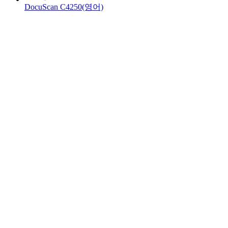
DocuScan C4250(영어)