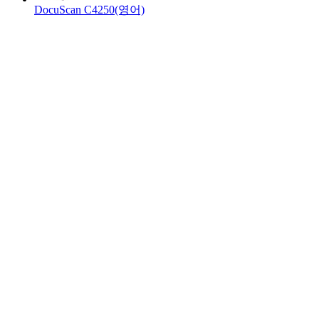
DocuScan C4250(영어)