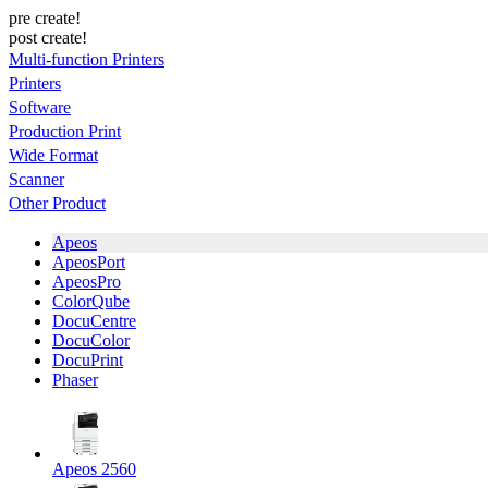
pre create!
post create!
Multi-function Printers
Printers
Software
Production Print
Wide Format
Scanner
Other Product
Apeos
ApeosPort
ApeosPro
ColorQube
DocuCentre
DocuColor
DocuPrint
Phaser
Apeos 2560