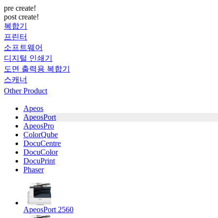
pre create!
post create!
복합기
프린터
소프트웨어
디지털 인쇄기
도면 출력용 복합기
스캐너
Other Product
Apeos
ApeosPort
ApeosPro
ColorQube
DocuCentre
DocuColor
DocuPrint
Phaser
ApeosPort 2560