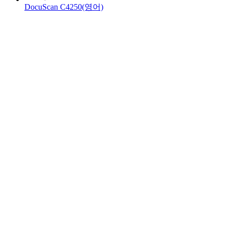
DocuScan C4250(영어)