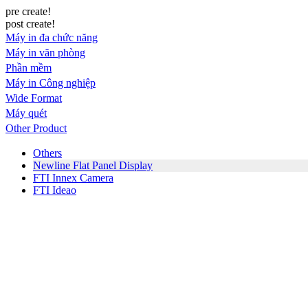
pre create!
post create!
Máy in đa chức năng
Máy in văn phòng
Phần mềm
Máy in Công nghiệp
Wide Format
Máy quét
Other Product
Others
Newline Flat Panel Display
FTI Innex Camera
FTI Ideao