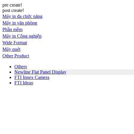
pre create!
post create!
Máy in đa chức năng
Máy in văn phòng
Phần mềm
Máy in Công nghiệp
Wide Format
Máy quét
Other Product
Others
Newline Flat Panel Display
FTI Innex Camera
FTI Ideao