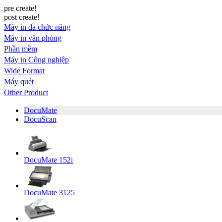
pre create!
post create!
Máy in đa chức năng
Máy in văn phòng
Phần mềm
Máy in Công nghiệp
Wide Format
Máy quét
Other Product
DocuMate
DocuScan
DocuMate 152i
DocuMate 3125