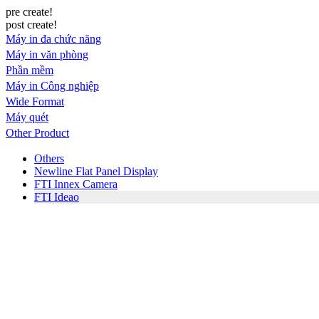
pre create!
post create!
Máy in đa chức năng
Máy in văn phòng
Phần mềm
Máy in Công nghiệp
Wide Format
Máy quét
Other Product
Others
Newline Flat Panel Display
FTI Innex Camera
FTI Ideao