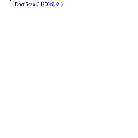
DocuScan C4250(영어)