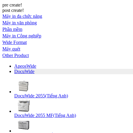
pre create!
post create!
Máy in đa chức năng
Máy in văn phòng
Phần mềm
Máy in Công nghiệp
Wide Format
Máy quét
Other Product
ApeosWide
DocuWide
DocuWide 2055(Tiếng Anh)
DocuWide 2055 MF(Tiếng Anh)