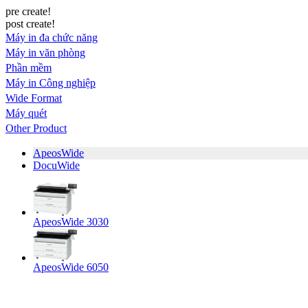
pre create!
post create!
Máy in đa chức năng
Máy in văn phòng
Phần mềm
Máy in Công nghiệp
Wide Format
Máy quét
Other Product
ApeosWide
DocuWide
ApeosWide 3030
ApeosWide 6050