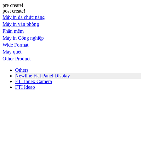
pre create!
post create!
Máy in đa chức năng
Máy in văn phòng
Phần mềm
Máy in Công nghiệp
Wide Format
Máy quét
Other Product
Others
Newline Flat Panel Display
FTI Innex Camera
FTI Ideao