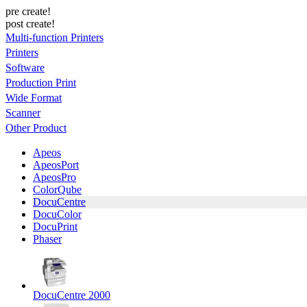
pre create!
post create!
Multi-function Printers
Printers
Software
Production Print
Wide Format
Scanner
Other Product
Apeos
ApeosPort
ApeosPro
ColorQube
DocuCentre
DocuColor
DocuPrint
Phaser
DocuCentre 2000