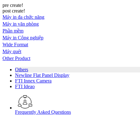
pre create!
post create!
Máy in đa chức năng
Máy in văn phòng
Phần mềm
Máy in Công nghiệp
Wide Format
Máy quét
Other Product
Others
Newline Flat Panel Display
FTI Innex Camera
FTI Ideao
Frequently Asked Questions