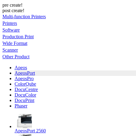
pre create!
post create!
Multi-function Printers
Printers
Software
Production Print
Wide Format
Scanner
Other Product
Apeos
ApeosPort
ApeosPro
ColorQube
DocuCentre
DocuColor
DocuPrint
Phaser
ApeosPort 2560