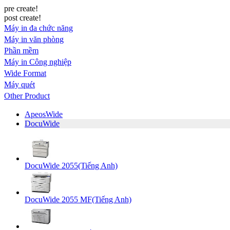
pre create!
post create!
Máy in đa chức năng
Máy in văn phòng
Phần mềm
Máy in Công nghiệp
Wide Format
Máy quét
Other Product
ApeosWide
DocuWide
DocuWide 2055(Tiếng Anh)
DocuWide 2055 MF(Tiếng Anh)