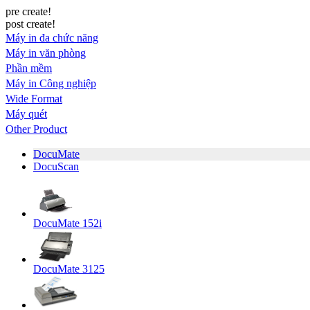
pre create!
post create!
Máy in đa chức năng
Máy in văn phòng
Phần mềm
Máy in Công nghiệp
Wide Format
Máy quét
Other Product
DocuMate
DocuScan
DocuMate 152i
DocuMate 3125