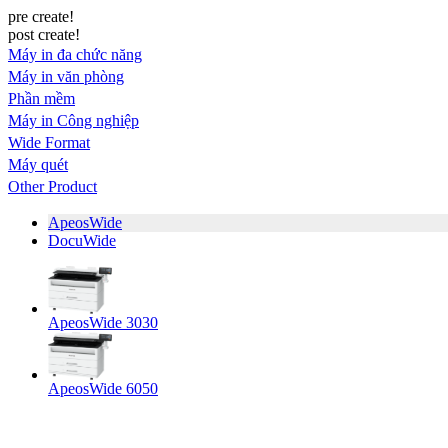
pre create!
post create!
Máy in đa chức năng
Máy in văn phòng
Phần mềm
Máy in Công nghiệp
Wide Format
Máy quét
Other Product
ApeosWide
DocuWide
ApeosWide 3030
ApeosWide 6050