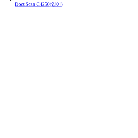
DocuScan C4250(영어)