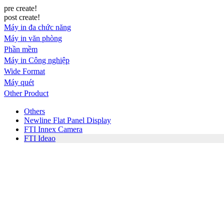
pre create!
post create!
Máy in đa chức năng
Máy in văn phòng
Phần mềm
Máy in Công nghiệp
Wide Format
Máy quét
Other Product
Others
Newline Flat Panel Display
FTI Innex Camera
FTI Ideao