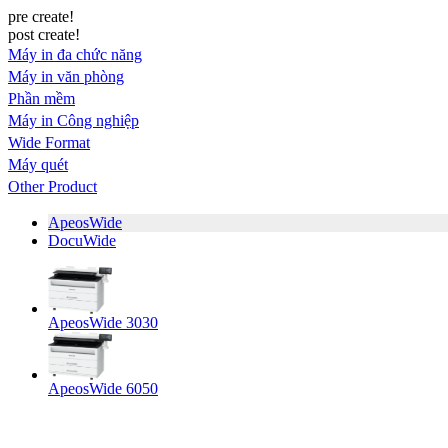
pre create!
post create!
Máy in đa chức năng
Máy in văn phòng
Phần mềm
Máy in Công nghiệp
Wide Format
Máy quét
Other Product
ApeosWide
DocuWide
ApeosWide 3030
ApeosWide 6050