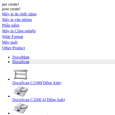
pre create!
post create!
Máy in đa chức năng
Máy in văn phòng
Phần mềm
Máy in Công nghiệp
Wide Format
Máy quét
Other Product
DocuMate
DocuScan
DocuScan C1500(Tiếng Anh)
DocuScan C3200 A(Tiếng Anh)