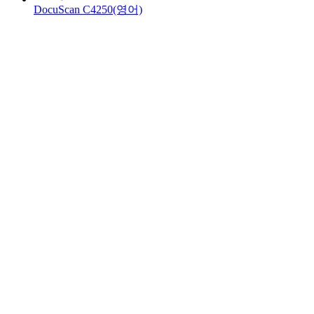
DocuScan C4250(영어)