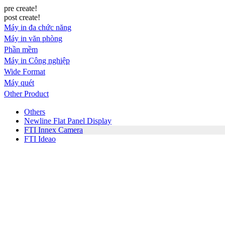
pre create!
post create!
Máy in đa chức năng
Máy in văn phòng
Phần mềm
Máy in Công nghiệp
Wide Format
Máy quét
Other Product
Others
Newline Flat Panel Display
FTI Innex Camera
FTI Ideao